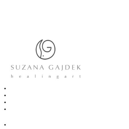
Kreni ovdje
Slikarstvo
Neurografsko crtanje
Individualni rad
Naslovna