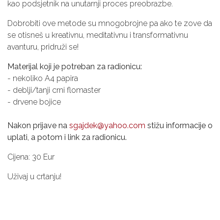
kao podsjetnik na unutarnji proces preobrazbe.
Dobrobiti ove metode su mnogobrojne pa ako te zove da
se otisneš u kreativnu, meditativnu i transformativnu
avanturu, pridruži se!
Materijal koji je potreban za radionicu:
- nekoliko A4 papira
- deblji/tanji crni flomaster
- drvene bojice
Nakon prijave na
sgajdek@yahoo.com
stižu informacije o
uplati, a potom i link za radionicu.
Cijena: 30 Eur
Uživaj u crtanju!