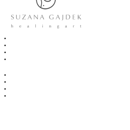
Kreni ovdje
Slikarstvo
Neurografsko crtanje
Individualni rad
Naslovna
O meni
Objave
Kontakt
Simplicitas d.o.o.
Adresa: Hrastovička 36, Lučko-Zagreb
mob. + 385 98 517 759