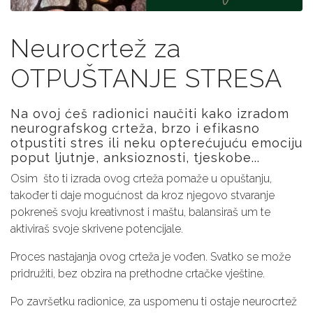
Neurocrtež za
OTPUŠTANJE STRESA
Na ovoj ćeš radionici naučiti kako izradom
neurografskog crteža, brzo i efikasno
otpustiti stres ili neku opterećujuću emociju
poput ljutnje, anksioznosti, tjeskobe...
Osim što ti izrada ovog crteža pomaže u opuštanju,
također ti daje mogućnost da kroz njegovo stvaranje
pokreneš svoju kreativnost i maštu, balansiraš um te
aktiviraš svoje skrivene potencijale.
Proces nastajanja ovog crteža je vođen. Svatko se može
pridružiti, bez obzira na prethodne crtačke vještine.
Po završetku radionice, za uspomenu ti ostaje neurocrtež