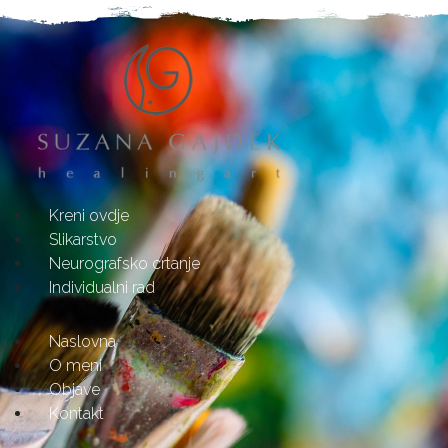
Kreni ovdje
Slikarstvo
Neurografsko crtanje
Individualni rad
Naslovna
O meni
Objave
Kontakt