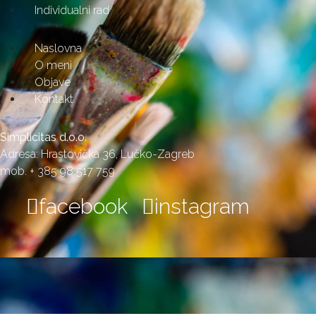
Individualni rad
Naslovna
O meni
Objave
Kontakt
Simplicitas d.o.o.
Adresa: Hrastovička 36, Lučko-Zagreb
mob. + 385 98 517 759
facebook
instagram