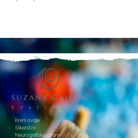
Kreni ovdje
Slikarstvo
Neurografsko crtanje