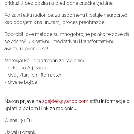
pridružiti, bez obzira na prethodne crtačke vještine.
Po završetku radionice, za uspomenu ti ostaje neurocrtež
kao podsjetnik na unutarnji proces preobrazbe.
Dobrobiti ove metode su mnogobrojne pa ako te zove da
se otisneš u kreativnu, meditativnu i transformativnu
avanturu, pridruži se!
Materijal koji je potreban za radionicu:
- nekoliko A4 papira
- deblji/tanji crni flomaster
- drvene bojice
Nakon prijave na
sgajdek@yahoo.com
stižu informacije o
uplati, a potom i link za radionicu.
Cijena: 30 Eur
Uživaj u crtanju!