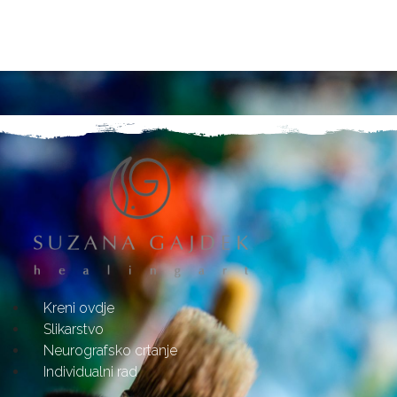
Kreni ovdje
Slikarstvo
Neurografsko crtanje
Individualni rad