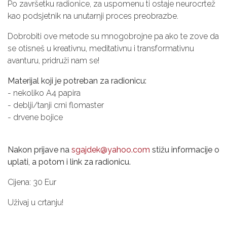
Po završetku radionice, za uspomenu ti ostaje neurocrtež
kao podsjetnik na unutarnji proces preobrazbe.
Dobrobiti ove metode su mnogobrojne pa ako te zove da
se otisneš u kreativnu, meditativnu i transformativnu
avanturu, pridruži nam se!
Materijal koji je potreban za radionicu:
- nekoliko A4 papira
- deblji/tanji crni flomaster
- drvene bojice
Nakon prijave na
sgajdek@yahoo.com
stižu informacije o
uplati, a potom i link za radionicu.
Cijena: 30 Eur
Uživaj u crtanju!