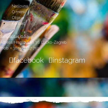
Naslovna
O meni
Objave
Kontakt
Simplicitas d.o.o.
Adresa: Hrastovička 36, Lučko-Zagreb
mob. + 385 98 517 759
facebook
instagram