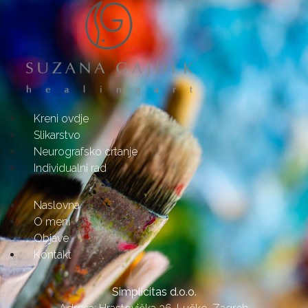
Kreni ovdje
Slikarstvo
Neurografsko crtanje
Individualni rad
Naslovna
O meni
Objave
Kontakt
Simplicitas d.o.o.