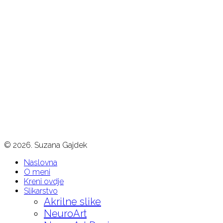
Simplicitas d.o.o.
Adresa: Hrastovička 36,
Lučko-Zagreb
mob. + 385 98 517 759
facebook
instagram
© 2026. Suzana Gajdek
Naslovna
O meni
Kreni ovdje
Slikarstvo
Akrilne slike
NeuroArt