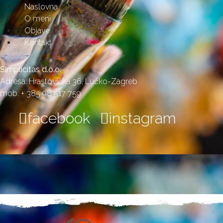
Naslovna
O meni
Objave
Kontakt
Simplicitas d.o.o.
Adresa: Hrastovička 36, Lučko-Zagreb
mob. + 385 98 517 759
facebook
instagram