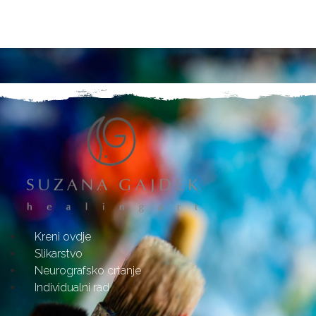
Kreni ovdje
Slikarstvo
Neurografsko crtanje
Individualni rad