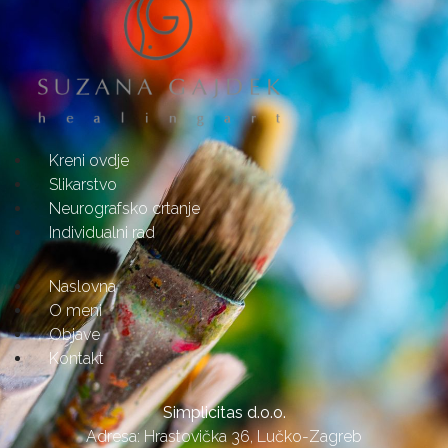
Kreni ovdje
Slikarstvo
Neurografsko crtanje
Individualni rad
Naslovna
O meni
Objave
Kontakt
Simplicitas d.o.o.
Adresa: Hrastovička 36, Lučko-Zagreb