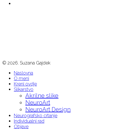
Kontakt
Simplicitas d.o.o.
Adresa: Hrastovička 36, Lučko-Zagreb
mob. + 385 98 517 759
facebook
instagram
© 2026. Suzana Gajdek
Naslovna
O meni
Kreni ovdje
Slikarstvo
Akrilne slike
NeuroArt
NeuroArt Design
Neurografsko crtanje
Individualni rad
Objave